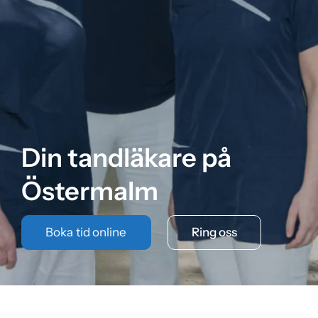
Din tandläkare på
Östermalm
Boka tid online
Ring oss