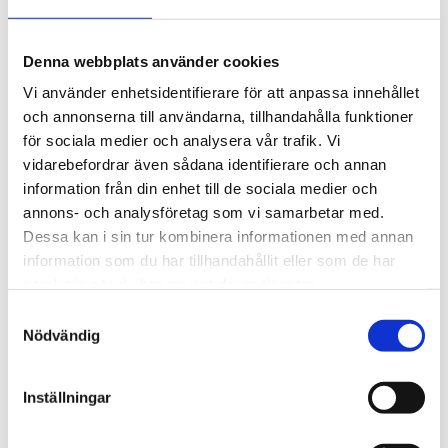
Kontakta oss
Denna webbplats använder cookies
Här hittar du våra kontaktuppgifter,
Vi använder enhetsidentifierare för att anpassa innehållet
öppettider och vägbeskrivning.
och annonserna till användarna, tillhandahålla funktioner
för sociala medier och analysera vår trafik. Vi
vidarebefordrar även sådana identifierare och annan
Kontakta oss
information från din enhet till de sociala medier och
annons- och analysföretag som vi samarbetar med.
Dessa kan i sin tur kombinera informationen med annan
information som du har tillhandahållit eller som de har
samlat in när du har använt deras tjänster.
Samtyckesval
Nödvändig
Inställningar